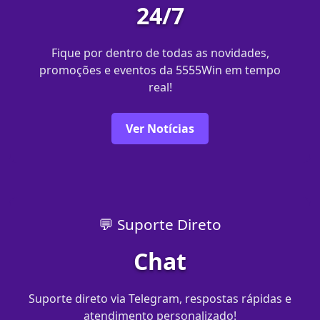
24/7
Fique por dentro de todas as novidades,
promoções e eventos da 5555Win em tempo
real!
Ver Notícias
💬 Suporte Direto
Chat
Suporte direto via Telegram, respostas rápidas e
atendimento personalizado!