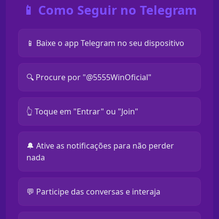
📱 Como Seguir no Telegram
📱 Baixe o app Telegram no seu dispositivo
🔍 Procure por "@5555WinOficial"
👆 Toque em "Entrar" ou "Join"
🔔 Ative as notificações para não perder
nada
💬 Participe das conversas e interaja