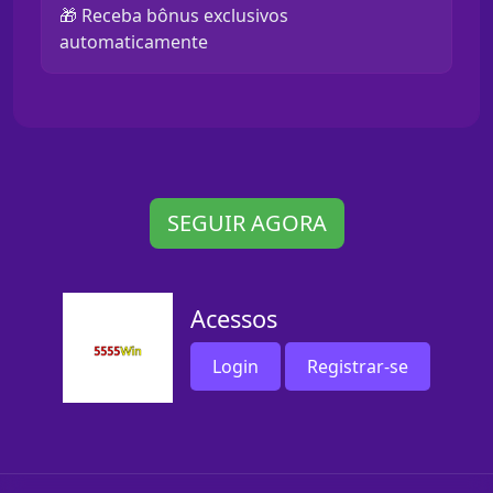
🎁 Receba bônus exclusivos
automaticamente
SEGUIR AGORA
Acessos
Login
Registrar-se