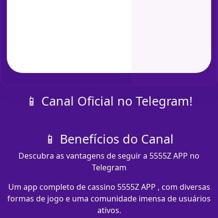
📱 Canal Oficial no Telegram!
📱 Benefícios do Canal
Descubra as vantagens de seguir a 5555Z APP no
Telegram
Um app completo de cassino 5555Z APP , com diversas
formas de jogo e uma comunidade imensa de usuários
ativos.