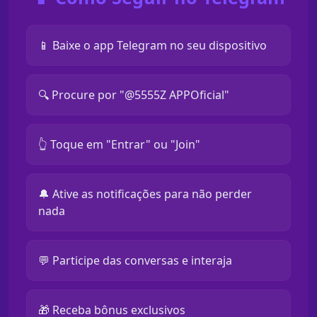
📱 Baixe o app Telegram no seu dispositivo
🔍 Procure por "@5555Z APPOficial"
👆 Toque em "Entrar" ou "Join"
🔔 Ative as notificações para não perder
nada
💬 Participe das conversas e interaja
🎁 Receba bônus exclusivos