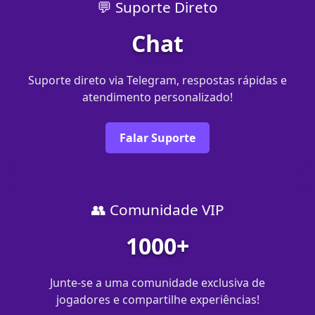
💬 Suporte Direto
Chat
Suporte direto via Telegram, respostas rápidas e
atendimento personalizado!
Falar Suporte
👥 Comunidade VIP
1000+
Junte-se a uma comunidade exclusiva de
jogadores e compartilhe experiências!