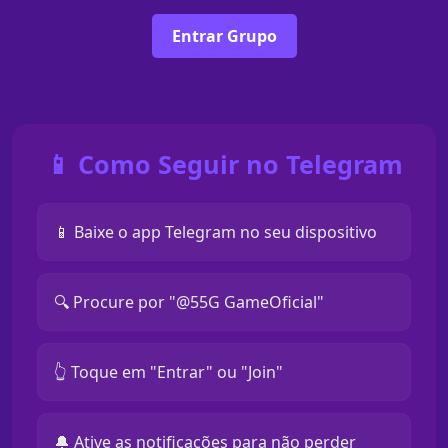
Entrar Grupo
📱 Como Seguir no Telegram
📱 Baixe o app Telegram no seu dispositivo
🔍 Procure por "@55G GameOficial"
👆 Toque em "Entrar" ou "Join"
🔔 Ative as notificações para não perder