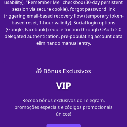
usability), "Remember Me" checkbox (30-day persistent
session via secure cookie), forgot password link
triggering email-based recovery flow (temporary token-
based reset, 1-hour validity). Social login options
(Google, Facebook) reduce friction through OAuth 2.0
delegated authentication, pre-populating account data
eliminando manual entry.
🎁 Bônus Exclusivos
VIP
Receba bônus exclusivos do Telegram,
promoções especiais e códigos promocionais
únicos!