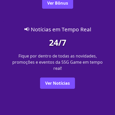
Ver Bônus
📢 Notícias em Tempo Real
24/7
Fique por dentro de todas as novidades,
promoções e eventos da 55G Game em tempo
real!
Ver Notícias