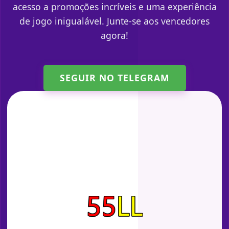
acesso a promoções incríveis e uma experiência
de jogo inigualável. Junte-se aos vencedores
agora!
SEGUIR NO TELEGRAM