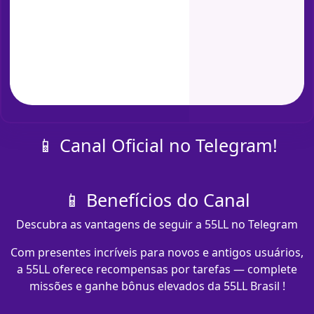
📱 Canal Oficial no Telegram!
📱 Benefícios do Canal
Descubra as vantagens de seguir a 55LL no Telegram
Com presentes incríveis para novos e antigos usuários,
a 55LL oferece recompensas por tarefas — complete
missões e ganhe bônus elevados da 55LL Brasil !