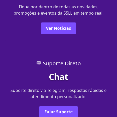
Fique por dentro de todas as novidades,
promoções e eventos da 55LL em tempo real!
Ver Notícias
💬 Suporte Direto
Chat
Suporte direto via Telegram, respostas rápidas e
atendimento personalizado!
Falar Suporte