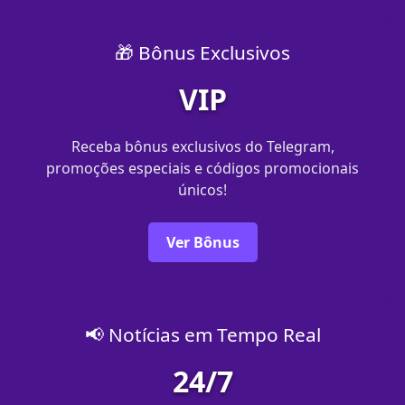
🎁 Bônus Exclusivos
VIP
Receba bônus exclusivos do Telegram,
promoções especiais e códigos promocionais
únicos!
Ver Bônus
📢 Notícias em Tempo Real
24/7