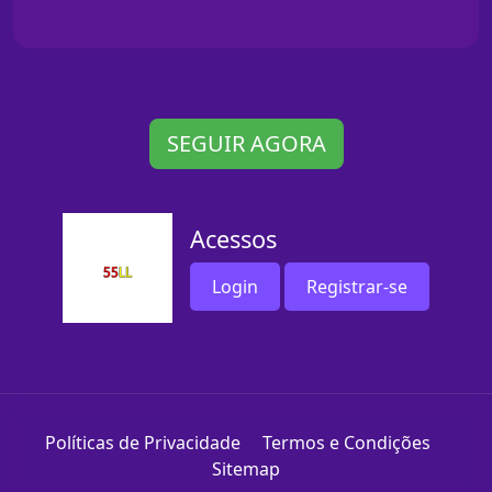
SEGUIR AGORA
Acessos
Login
Registrar-se
Políticas de Privacidade
Termos e Condições
Sitemap