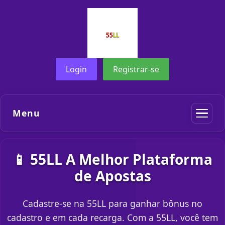
Login
Registrar-se
Menu
📱 55LL A Melhor Plataforma
de Apostas
Cadastre-se na 55LL para ganhar bônus no
cadastro e em cada recarga. Com a 55LL, você tem