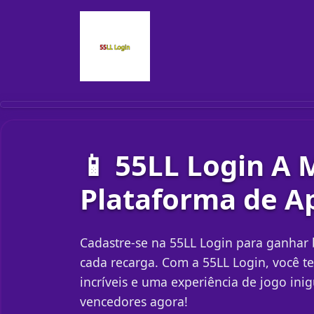
📱 55LL Login A 
Plataforma de A
Cadastre-se na 55LL Login para ganhar
cada recarga. Com a 55LL Login, você 
incríveis e uma experiência de jogo inig
vencedores agora!