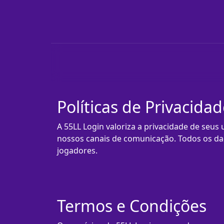
Políticas de Privacida
A 55LL Login valoriza a privacidade de seu
nossos canais de comunicação. Todos os dad
jogadores.
Termos e Condições