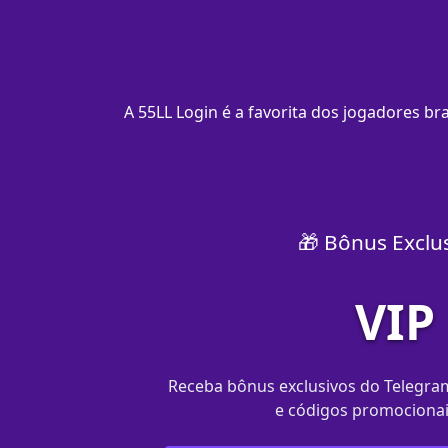
A 55LL Login é a favorita dos jogadores br
🎁 Bônus Exclu
VIP
Receba bônus exclusivos do Telegra
e códigos promocionai