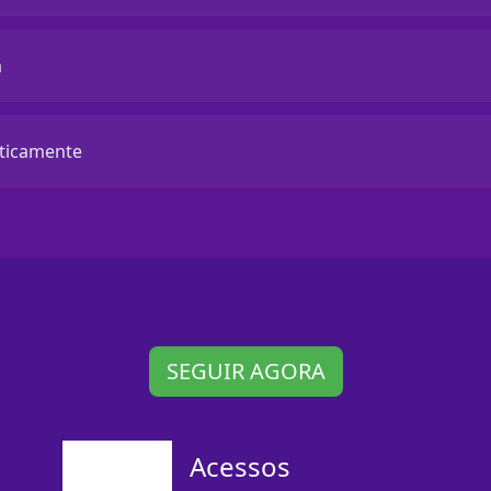
a
aticamente
SEGUIR AGORA
Acessos