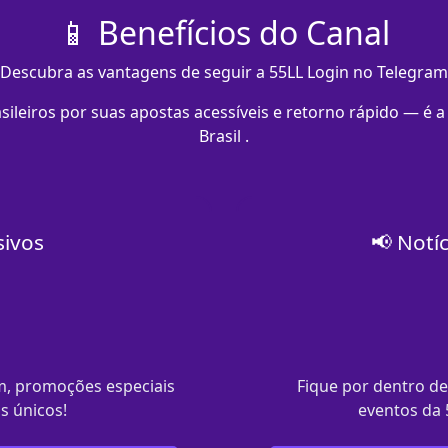
📱 Benefícios do Canal
Descubra as vantagens de seguir a 55LL Login no Telegram
asileiros por suas apostas acessíveis e retorno rápido — é a
Brasil .
sivos
📢 Notí
m, promoções especiais
Fique por dentro d
s únicos!
eventos da 