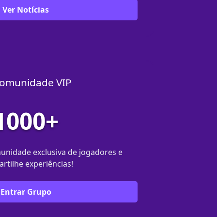
Ver Notícias
Comunidade VIP
1000+
unidade exclusiva de jogadores e
rtilhe experiências!
Entrar Grupo