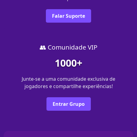
Falar Suporte
👥 Comunidade VIP
1000+
Junte-se a uma comunidade exclusiva de
jogadores e compartilhe experiências!
Entrar Grupo