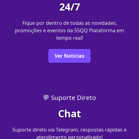
24/7
Fique por dentro de todas as novidades,
promoções e eventos da 55QQ Plataforma em
tempo real!
Ver Notícias
💬 Suporte Direto
Chat
Suporte direto via Telegram, respostas rápidas e
atendimento personalizado!