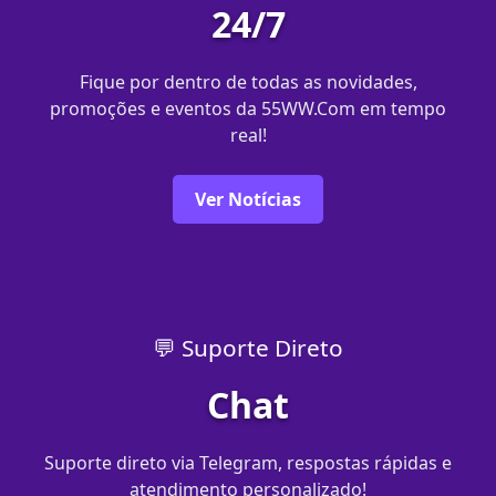
24/7
Fique por dentro de todas as novidades,
promoções e eventos da 55WW.Com em tempo
real!
Ver Notícias
💬 Suporte Direto
Chat
Suporte direto via Telegram, respostas rápidas e
atendimento personalizado!