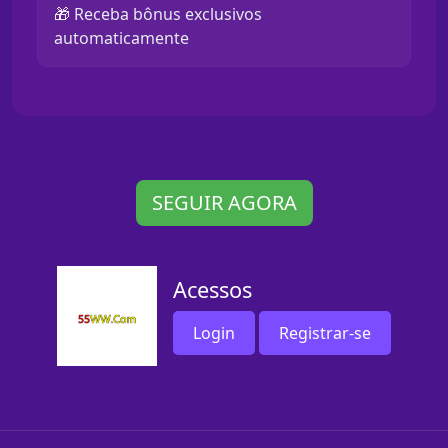
🎁 Receba bônus exclusivos
automaticamente
SEGUIR AGORA
Acessos
Login
Registrar-se