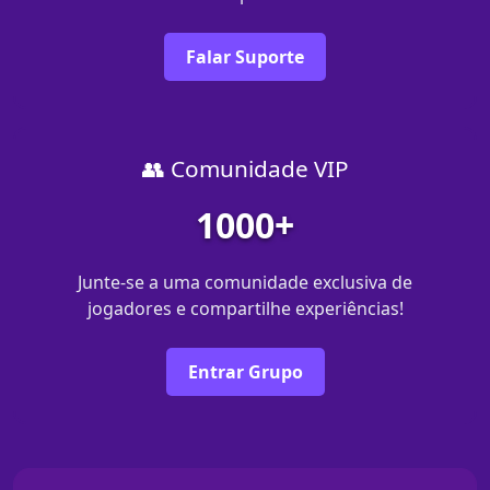
Falar Suporte
👥 Comunidade VIP
1000+
Junte-se a uma comunidade exclusiva de
jogadores e compartilhe experiências!
Entrar Grupo