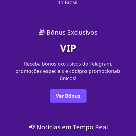
do Brasil.
🎁 Bônus Exclusivos
VIP
Receba bônus exclusivos do Telegram,
promoções especiais e códigos promocionais
únicos!
Ver Bônus
📢 Notícias em Tempo Real