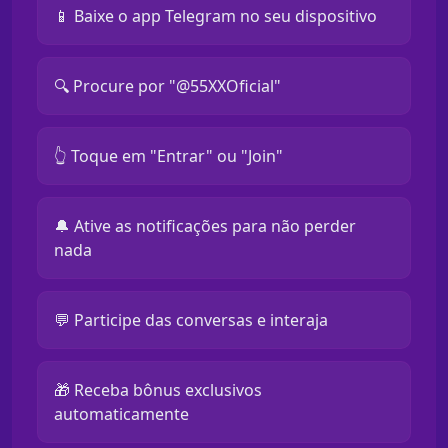
📱 Baixe o app Telegram no seu dispositivo
🔍 Procure por "@55XXOficial"
👆 Toque em "Entrar" ou "Join"
🔔 Ative as notificações para não perder
nada
💬 Participe das conversas e interaja
🎁 Receba bônus exclusivos
automaticamente