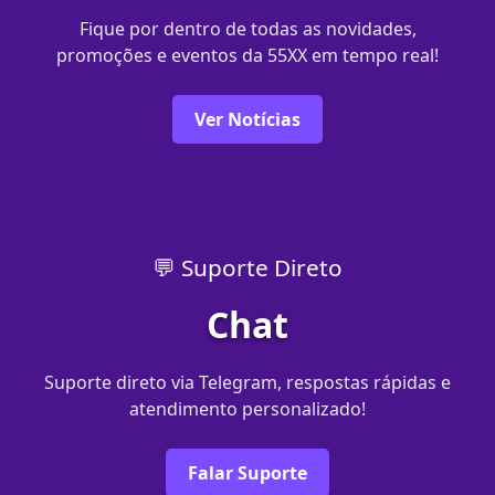
Fique por dentro de todas as novidades,
promoções e eventos da 55XX em tempo real!
Ver Notícias
💬 Suporte Direto
Chat
Suporte direto via Telegram, respostas rápidas e
atendimento personalizado!
Falar Suporte