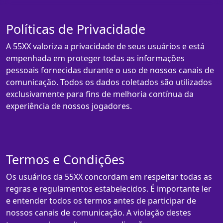
Políticas de Privacidade
A 55XX valoriza a privacidade de seus usuários e está
empenhada em proteger todas as informações
pessoais fornecidas durante o uso de nossos canais de
comunicação. Todos os dados coletados são utilizados
exclusivamente para fins de melhoria contínua da
experiência de nossos jogadores.
Termos e Condições
Os usuários da 55XX concordam em respeitar todas as
regras e regulamentos estabelecidos. É importante ler
e entender todos os termos antes de participar de
nossos canais de comunicação. A violação destes