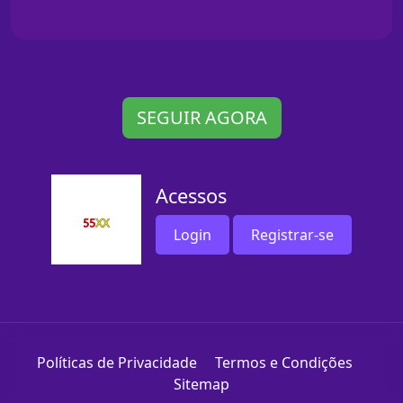
SEGUIR AGORA
Acessos
Login
Registrar-se
Políticas de Privacidade
Termos e Condições
Sitemap