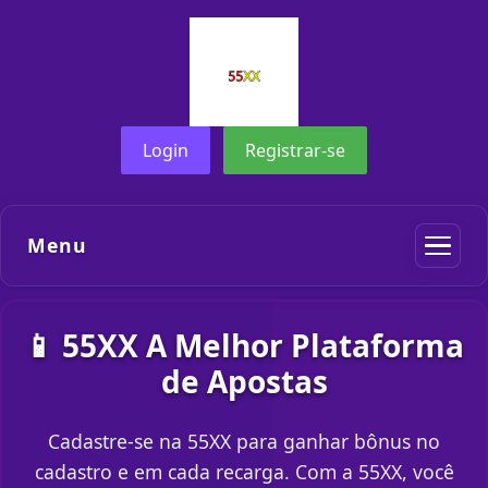
Login
Registrar-se
Menu
📱 55XX A Melhor Plataforma
de Apostas
Cadastre-se na 55XX para ganhar bônus no
cadastro e em cada recarga. Com a 55XX, você