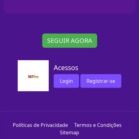
SEGUIR AGORA
Acessos
Login
Registrar-se
Políticas de Privacidade
Termos e Condições
Sitemap