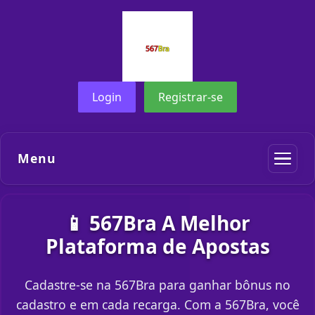
Login
Registrar-se
Menu
📱 567Bra A Melhor
Plataforma de Apostas
Cadastre-se na 567Bra para ganhar bônus no
cadastro e em cada recarga. Com a 567Bra, você