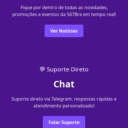
Fique por dentro de todas as novidades,
promoções e eventos da 567Bra em tempo real!
Ver Notícias
💬 Suporte Direto
Chat
Suporte direto via Telegram, respostas rápidas e
atendimento personalizado!
Falar Suporte