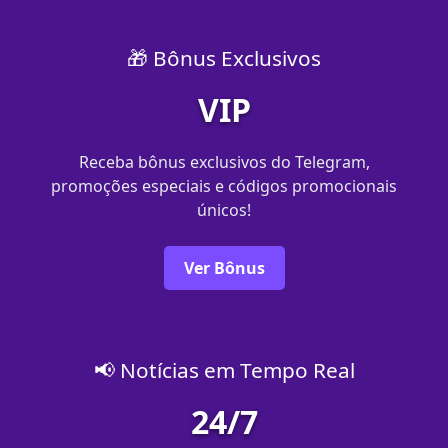
🎁 Bônus Exclusivos
VIP
Receba bônus exclusivos do Telegram,
promoções especiais e códigos promocionais
únicos!
Ver Bônus
📢 Notícias em Tempo Real
24/7