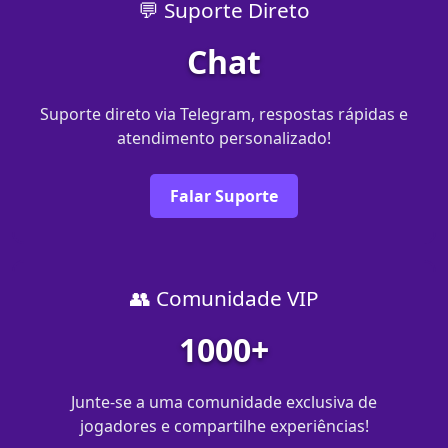
💬 Suporte Direto
Chat
Suporte direto via Telegram, respostas rápidas e
atendimento personalizado!
Falar Suporte
👥 Comunidade VIP
1000+
Junte-se a uma comunidade exclusiva de
jogadores e compartilhe experiências!