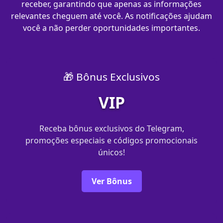
receber, garantindo que apenas as informações
relevantes cheguem até você. As notificações ajudam
você a não perder oportunidades importantes.
🎁 Bônus Exclusivos
VIP
Receba bônus exclusivos do Telegram,
promoções especiais e códigos promocionais
únicos!
Ver Bônus