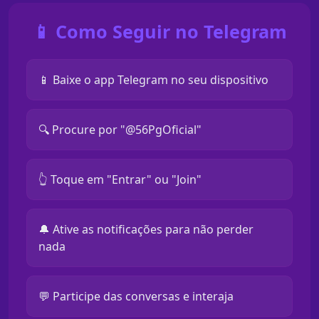
📱 Como Seguir no Telegram
📱 Baixe o app Telegram no seu dispositivo
🔍 Procure por "@56PgOficial"
👆 Toque em "Entrar" ou "Join"
🔔 Ative as notificações para não perder
nada
💬 Participe das conversas e interaja