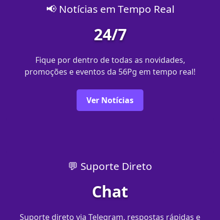
📢 Notícias em Tempo Real
24/7
Fique por dentro de todas as novidades,
promoções e eventos da 56Pg em tempo real!
Ver Notícias
💬 Suporte Direto
Chat
Suporte direto via Telegram, respostas rápidas e