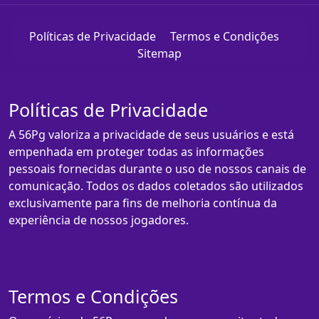
Políticas de Privacidade
Termos e Condições
Sitemap
Políticas de Privacidade
A 56Pg valoriza a privacidade de seus usuários e está
empenhada em proteger todas as informações
pessoais fornecidas durante o uso de nossos canais de
comunicação. Todos os dados coletados são utilizados
exclusivamente para fins de melhoria contínua da
experiência de nossos jogadores.
Termos e Condições