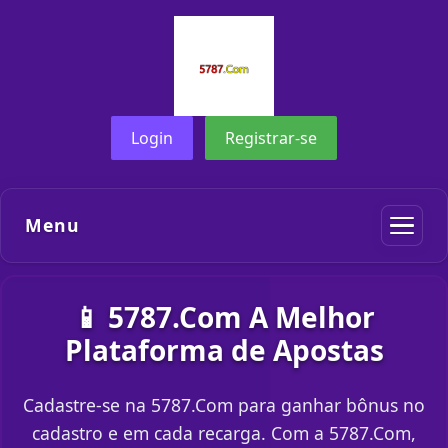
Login
Registrar-se
Menu
📱 5787.Com A Melhor
Plataforma de Apostas
Cadastre-se na 5787.Com para ganhar bônus no
cadastro e em cada recarga. Com a 5787.Com,