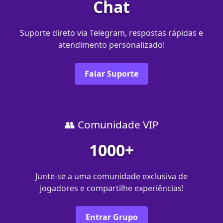
Chat
Suporte direto via Telegram, respostas rápidas e
atendimento personalizado!
Falar Suporte
👥 Comunidade VIP
1000+
Junte-se a uma comunidade exclusiva de
jogadores e compartilhe experiências!
Entrar Grupo