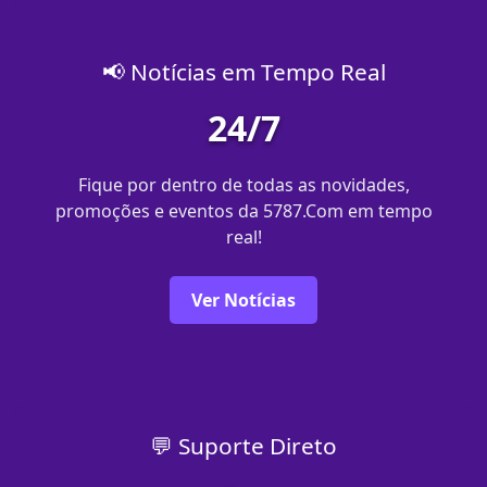
📢 Notícias em Tempo Real
24/7
Fique por dentro de todas as novidades,
promoções e eventos da 5787.Com em tempo
real!
Ver Notícias
💬 Suporte Direto