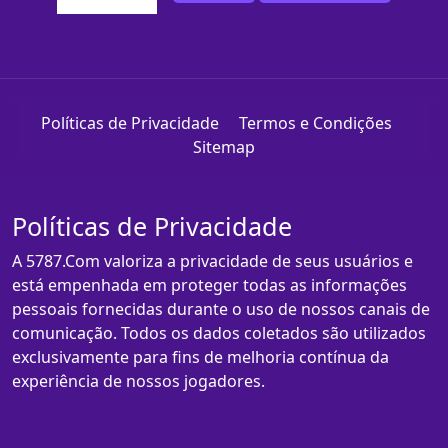
Políticas de Privacidade
Termos e Condições
Sitemap
Políticas de Privacidade
A 5787.Com valoriza a privacidade de seus usuários e
está empenhada em proteger todas as informações
pessoais fornecidas durante o uso de nossos canais de
comunicação. Todos os dados coletados são utilizados
exclusivamente para fins de melhoria contínua da
experiência de nossos jogadores.