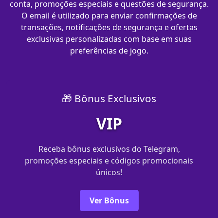
conta, promoções especiais e questões de segurança.
O email é utilizado para enviar confirmações de
transações, notificações de segurança e ofertas
exclusivas personalizadas com base em suas
preferências de jogo.
🎁 Bônus Exclusivos
VIP
Receba bônus exclusivos do Telegram,
promoções especiais e códigos promocionais
únicos!
Ver Bônus