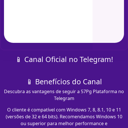
📱 Canal Oficial no Telegram!
📱 Benefícios do Canal
Descubra as vantagens de seguir a 57Pg Plataforma no
Telegram
O cliente é compatível com Windows 7, 8, 8.1, 10 e 11
(versões de 32 e 64 bits). Recomendamos Windows 10
ou superior para melhor performance e