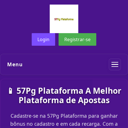
Login
Registrar-se
Menu
📱 57Pg Plataforma A Melhor
Plataforma de Apostas
Cadastre-se na 57Pg Plataforma para ganhar
bônus no cadastro e em cada recarga. Com a