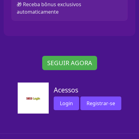
🎁 Receba bônus exclusivos
automaticamente
SEGUIR AGORA
Acessos
Login
Registrar-se