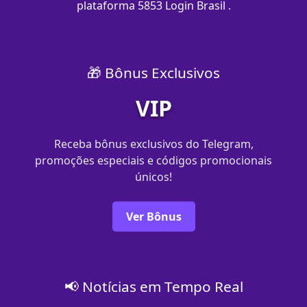
plataforma 5853 Login Brasil .
🎁 Bônus Exclusivos
VIP
Receba bônus exclusivos do Telegram,
promoções especiais e códigos promocionais
únicos!
Ver Bônus
📢 Notícias em Tempo Real