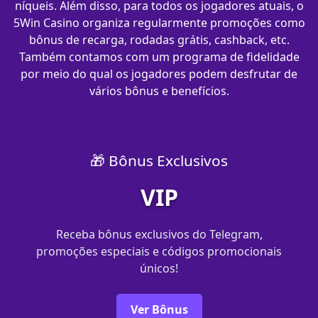
níqueis. Além disso, para todos os jogadores atuais, o
5Win Casino organiza regularmente promoções como
bônus de recarga, rodadas grátis, cashback, etc.
Também contamos com um programa de fidelidade
por meio do qual os jogadores podem desfrutar de
vários bônus e benefícios.
🎁 Bônus Exclusivos
VIP
Receba bônus exclusivos do Telegram,
promoções especiais e códigos promocionais
únicos!
Ver Bônus