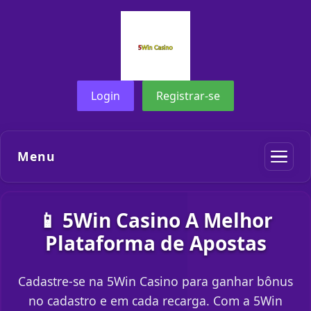
Login
Registrar-se
Menu
📱 5Win Casino A Melhor
Plataforma de Apostas
Cadastre-se na 5Win Casino para ganhar bônus
no cadastro e em cada recarga. Com a 5Win