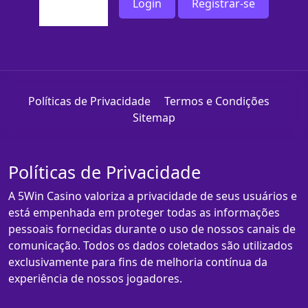
Login
Registrar-se
Políticas de Privacidade
Termos e Condições
Sitemap
Políticas de Privacidade
A 5Win Casino valoriza a privacidade de seus usuários e
está empenhada em proteger todas as informações
pessoais fornecidas durante o uso de nossos canais de
comunicação. Todos os dados coletados são utilizados
exclusivamente para fins de melhoria contínua da
experiência de nossos jogadores.