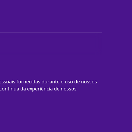
essoais fornecidas durante o uso de nossos
 contínua da experiência de nossos