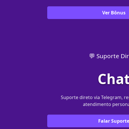
Ver Bônus
💬 Suporte Di
Cha
Suporte direto via Telegram, r
atendimento persona
Falar Suport