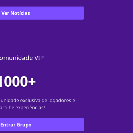
Ver Notícias
Comunidade VIP
1000+
unidade exclusiva de jogadores e
rtilhe experiências!
Entrar Grupo