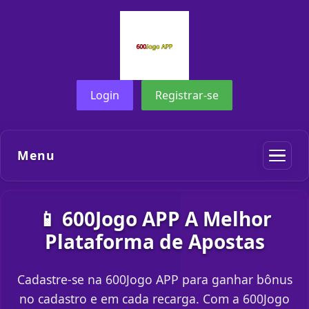
Login
Registrar-se
Menu
📱 600Jogo APP A Melhor
Plataforma de Apostas
Cadastre-se na 600Jogo APP para ganhar bônus
no cadastro e em cada recarga. Com a 600Jogo