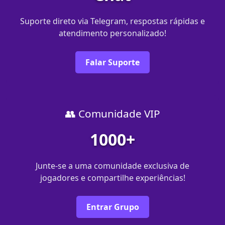
Suporte direto via Telegram, respostas rápidas e
atendimento personalizado!
Falar Suporte
👥 Comunidade VIP
1000+
Junte-se a uma comunidade exclusiva de
jogadores e compartilhe experiências!
Entrar Grupo