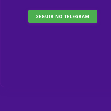
SEGUIR NO TELEGRAM