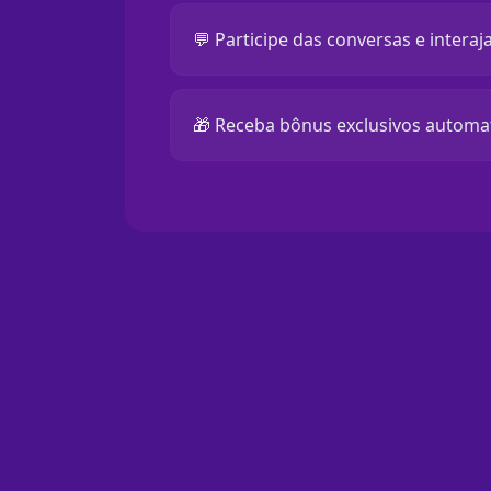
💬 Participe das conversas e interaj
🎁 Receba bônus exclusivos autom