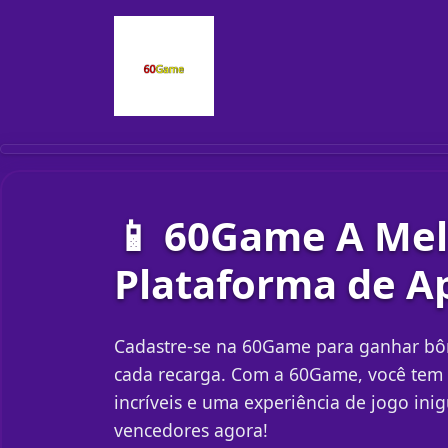
📱 60Game A Me
Plataforma de A
Cadastre-se na 60Game para ganhar bô
cada recarga. Com a 60Game, você tem
incríveis e uma experiência de jogo inig
vencedores agora!