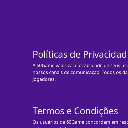
Políticas de Privacida
A 60Game valoriza a privacidade de seus u
nossos canais de comunicação. Todos os dad
jogadores.
Termos e Condições
Os usuários da 60Game concordam em respei