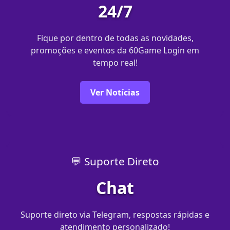
24/7
Fique por dentro de todas as novidades,
promoções e eventos da 60Game Login em
tempo real!
Ver Notícias
💬 Suporte Direto
Chat
Suporte direto via Telegram, respostas rápidas e
atendimento personalizado!