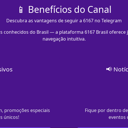
📱 Benefícios do Canal
Descubra as vantagens de seguir a 6167 no Telegram
is conhecidos do Brasil — a plataforma 6167 Brasil oferece
navegação intuitiva.
sivos
📢 Notí
m, promoções especiais
Fique por dentro d
s únicos!
eventos 