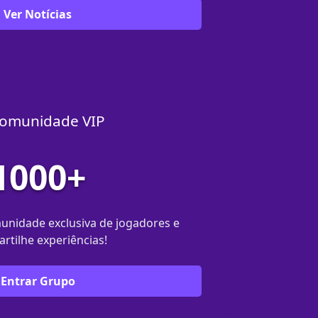
Ver Notícias
Comunidade VIP
1000+
unidade exclusiva de jogadores e
rtilhe experiências!
Entrar Grupo