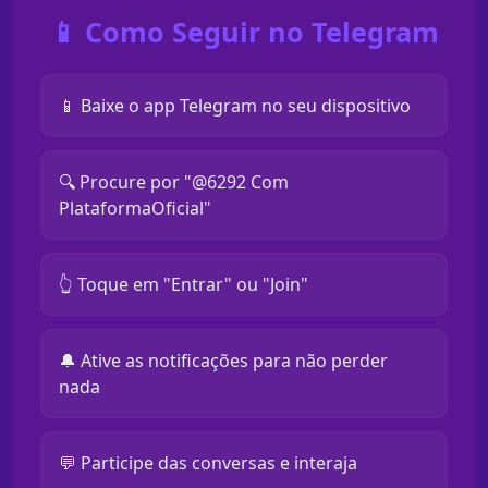
📱 Como Seguir no Telegram
📱 Baixe o app Telegram no seu dispositivo
🔍 Procure por "@6292 Com
PlataformaOficial"
👆 Toque em "Entrar" ou "Join"
🔔 Ative as notificações para não perder
nada
💬 Participe das conversas e interaja