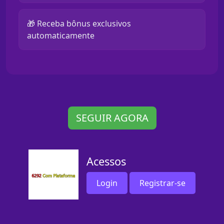
🎁 Receba bônus exclusivos
automaticamente
SEGUIR AGORA
Acessos
Login
Registrar-se