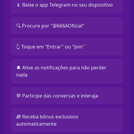
📱 Baixe o app Telegram no seu dispositivo
🔍 Procure por "@666AOficial"
👆 Toque em "Entrar" ou "Join"
🔔 Ative as notificações para não perder
nada
💬 Participe das conversas e interaja
🎁 Receba bônus exclusivos
automaticamente