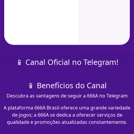
📱 Canal Oficial no Telegram!
📱 Benefícios do Canal
Descubra as vantagens de seguir a 666A no Telegram
A plataforma 666A Brasil oferece uma grande variedade
de jogos; a 666A se dedica a oferecer serviços de
qualidade e promoções atualizadas constantemente.