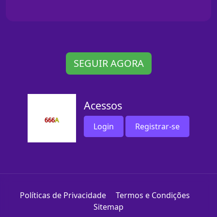
SEGUIR AGORA
Acessos
Login
Registrar-se
Políticas de Privacidade
Termos e Condições
Sitemap