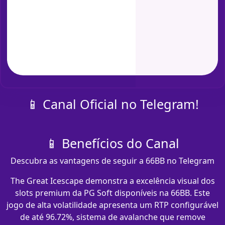
📱 Canal Oficial no Telegram!
📱 Benefícios do Canal
Descubra as vantagens de seguir a 66BB no Telegram
The Great Icescape demonstra a excelência visual dos
slots premium da PG Soft disponíveis na 66BB. Este
jogo de alta volatilidade apresenta um RTP configurável
de até 96.72%, sistema de avalanche que remove