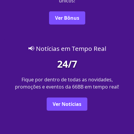
únicos!
Ver Bônus
📢 Notícias em Tempo Real
24/7
Fique por dentro de todas as novidades,
promoções e eventos da 66BB em tempo real!
Ver Notícias