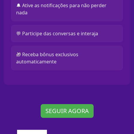
🔔 Ative as notificações para não perder
nada
💬 Participe das conversas e interaja
🎁 Receba bônus exclusivos
automaticamente
SEGUIR AGORA