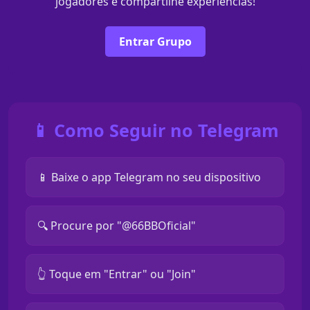
jogadores e compartilhe experiências!
Entrar Grupo
📱 Como Seguir no Telegram
📱 Baixe o app Telegram no seu dispositivo
🔍 Procure por "@66BBOficial"
👆 Toque em "Entrar" ou "Join"