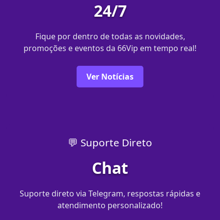
24/7
Fique por dentro de todas as novidades,
promoções e eventos da 66Vip em tempo real!
Ver Notícias
💬 Suporte Direto
Chat
Suporte direto via Telegram, respostas rápidas e
atendimento personalizado!