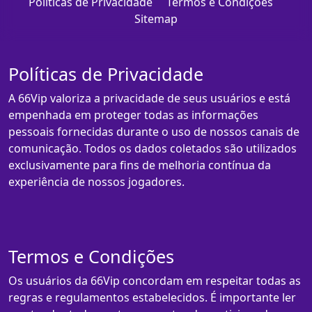
Políticas de Privacidade
Termos e Condições
Sitemap
Políticas de Privacidade
A 66Vip valoriza a privacidade de seus usuários e está
empenhada em proteger todas as informações
pessoais fornecidas durante o uso de nossos canais de
comunicação. Todos os dados coletados são utilizados
exclusivamente para fins de melhoria contínua da
experiência de nossos jogadores.
Termos e Condições
Os usuários da 66Vip concordam em respeitar todas as
regras e regulamentos estabelecidos. É importante ler