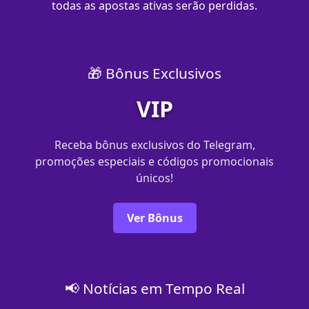
todas as apostas ativas serão perdidas.
🎁 Bônus Exclusivos
VIP
Receba bônus exclusivos do Telegram,
promoções especiais e códigos promocionais
únicos!
Ver Bônus
📢 Notícias em Tempo Real