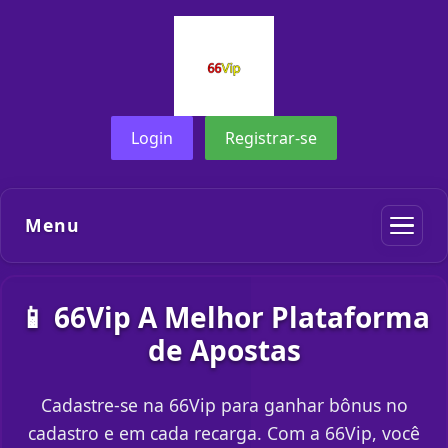
Login
Registrar-se
Menu
📱 66Vip A Melhor Plataforma
de Apostas
Cadastre-se na 66Vip para ganhar bônus no
cadastro e em cada recarga. Com a 66Vip, você