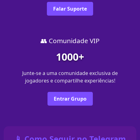
Falar Suporte
👥 Comunidade VIP
1000+
Junte-se a uma comunidade exclusiva de
jogadores e compartilhe experiências!
Entrar Grupo
📱 Como Seguir no Telegram