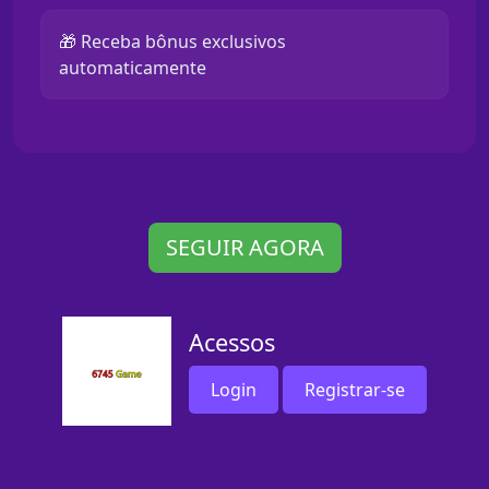
🎁 Receba bônus exclusivos
automaticamente
SEGUIR AGORA
Acessos
Login
Registrar-se