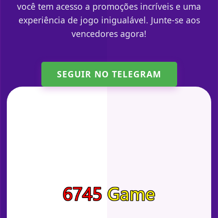
você tem acesso a promoções incríveis e uma
experiência de jogo inigualável. Junte-se aos
vencedores agora!
SEGUIR NO TELEGRAM