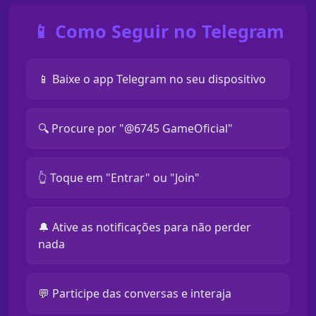
📱 Como Seguir no Telegram
📱 Baixe o app Telegram no seu dispositivo
🔍 Procure por "@6745 GameOficial"
👆 Toque em "Entrar" ou "Join"
🔔 Ative as notificações para não perder
nada
💬 Participe das conversas e interaja