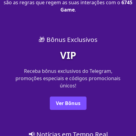
são as regras que regem as suas interações com o
6745
Game
.
🎁 Bônus Exclusivos
VIP
Receba bônus exclusivos do Telegram,
promoções especiais e códigos promocionais
únicos!
Ver Bônus
📢 Notícias em Tempo Real