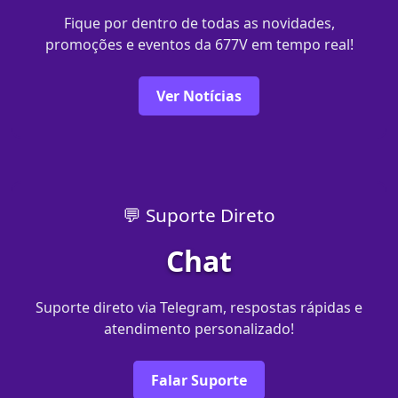
Fique por dentro de todas as novidades,
promoções e eventos da 677V em tempo real!
Ver Notícias
💬 Suporte Direto
Chat
Suporte direto via Telegram, respostas rápidas e
atendimento personalizado!
Falar Suporte