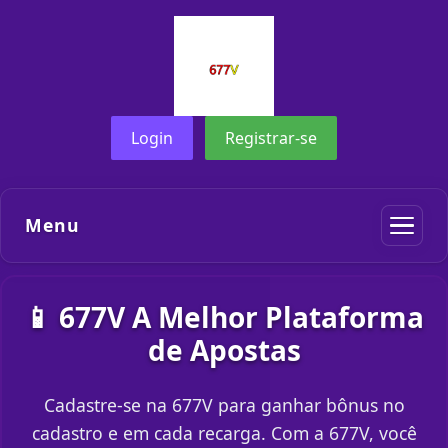
Login
Registrar-se
Menu
📱 677V A Melhor Plataforma
de Apostas
Cadastre-se na 677V para ganhar bônus no
cadastro e em cada recarga. Com a 677V, você