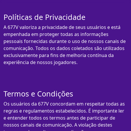
Políticas de Privacidade
A 677V valoriza a privacidade de seus usuários e está
empenhada em proteger todas as informações
pessoais fornecidas durante o uso de nossos canais de
comunicação. Todos os dados coletados são utilizados
exclusivamente para fins de melhoria contínua da
experiência de nossos jogadores.
Termos e Condições
Os usuários da 677V concordam em respeitar todas as
regras e regulamentos estabelecidos. É importante ler
e entender todos os termos antes de participar de
nossos canais de comunicação. A violação destes