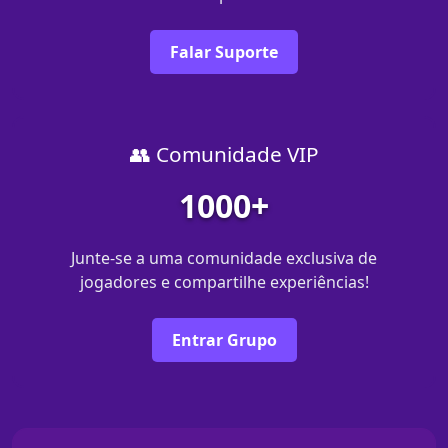
Falar Suporte
👥 Comunidade VIP
1000+
Junte-se a uma comunidade exclusiva de
jogadores e compartilhe experiências!
Entrar Grupo