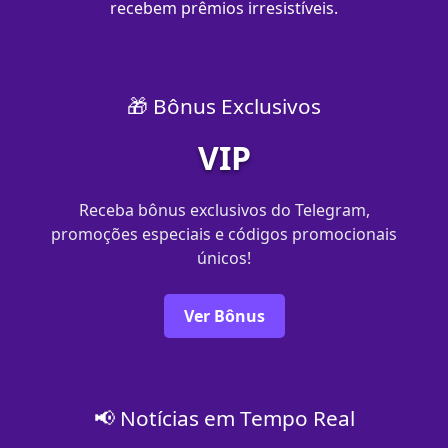
recebem prêmios irresistíveis.
🎁 Bônus Exclusivos
VIP
Receba bônus exclusivos do Telegram,
promoções especiais e códigos promocionais
únicos!
Ver Bônus
📢 Notícias em Tempo Real