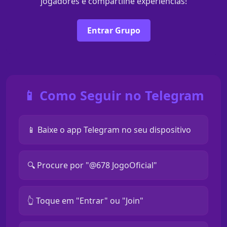
jogadores e compartilhe experiências!
Entrar Grupo
📱 Como Seguir no Telegram
📱 Baixe o app Telegram no seu dispositivo
🔍 Procure por "@678 JogoOficial"
👆 Toque em "Entrar" ou "Join"