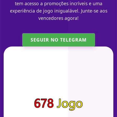
tem acesso a promoções incríveis e uma
experiência de jogo inigualável. Junte-se aos
vencedores agora!
SEGUIR NO TELEGRAM