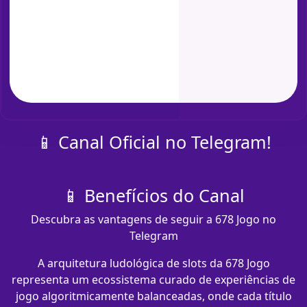
📱 Canal Oficial no Telegram!
📱 Benefícios do Canal
Descubra as vantagens de seguir a 678 Jogo no
Telegram
A arquitetura ludológica de slots da 678 Jogo
representa um ecossistema curado de experiências de
jogo algoritmicamente balanceadas, onde cada título