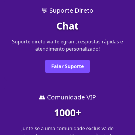
💬 Suporte Direto
Chat
Suporte direto via Telegram, respostas rápidas e
atendimento personalizado!
Falar Suporte
👥 Comunidade VIP
1000+
Junte-se a uma comunidade exclusiva de