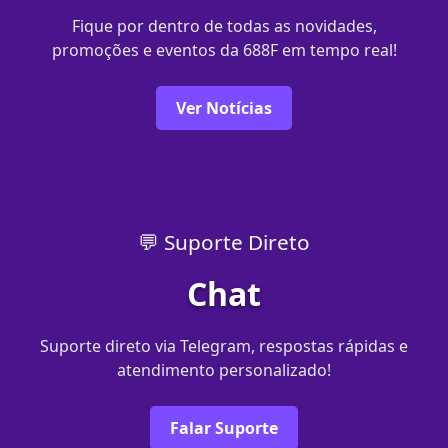
Fique por dentro de todas as novidades,
promoções e eventos da 688F em tempo real!
Ver Notícias
💬 Suporte Direto
Chat
Suporte direto via Telegram, respostas rápidas e
atendimento personalizado!
Falar Suporte