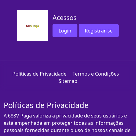
Acessos
Login
Registrar-se
Políticas de Privacidade
Termos e Condições
Sitemap
Políticas de Privacidade
A 688V Paga valoriza a privacidade de seus usuários e
está empenhada em proteger todas as informações
pessoais fornecidas durante o uso de nossos canais de