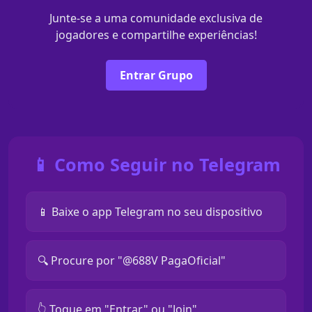
Junte-se a uma comunidade exclusiva de
jogadores e compartilhe experiências!
Entrar Grupo
📱 Como Seguir no Telegram
📱 Baixe o app Telegram no seu dispositivo
🔍 Procure por "@688V PagaOficial"
👆 Toque em "Entrar" ou "Join"