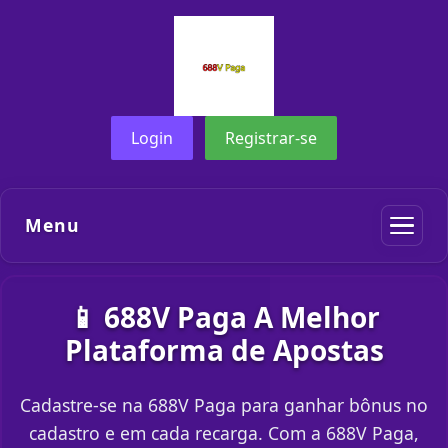
Login
Registrar-se
Menu
📱 688V Paga A Melhor
Plataforma de Apostas
Cadastre-se na 688V Paga para ganhar bônus no
cadastro e em cada recarga. Com a 688V Paga,