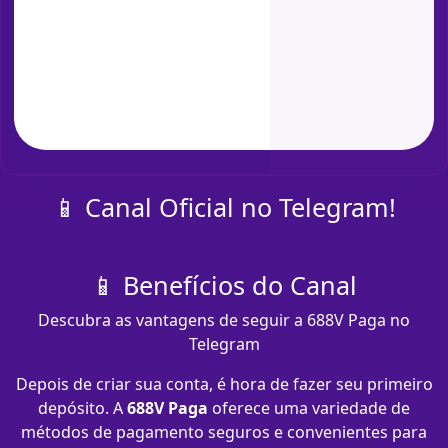
📱 Canal Oficial no Telegram!
📱 Benefícios do Canal
Descubra as vantagens de seguir a 688V Paga no
Telegram
Depois de criar sua conta, é hora de fazer seu primeiro
depósito. A
688V Paga
oferece uma variedade de
métodos de pagamento seguros e convenientes para