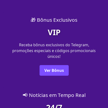
🎁 Bônus Exclusivos
VIP
Receba bônus exclusivos do Telegram,
promoções especiais e códigos promocionais
únicos!
Ver Bônus
📢 Notícias em Tempo Real
24/7