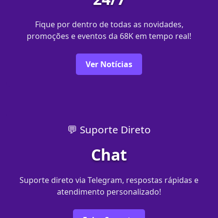
Fique por dentro de todas as novidades,
promoções e eventos da 68K em tempo real!
Ver Notícias
💬 Suporte Direto
Chat
Suporte direto via Telegram, respostas rápidas e
atendimento personalizado!