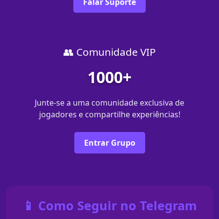
Falar Suporte
👥 Comunidade VIP
1000+
Junte-se a uma comunidade exclusiva de
jogadores e compartilhe experiências!
Entrar Grupo
📱 Como Seguir no Telegram