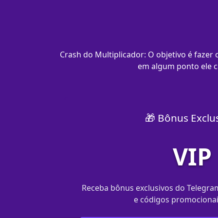
Crash do Multiplicador: O objetivo é faze
em algum ponto ele ca
🎁 Bônus Exclu
VIP
Receba bônus exclusivos do Telegra
e códigos promocionai