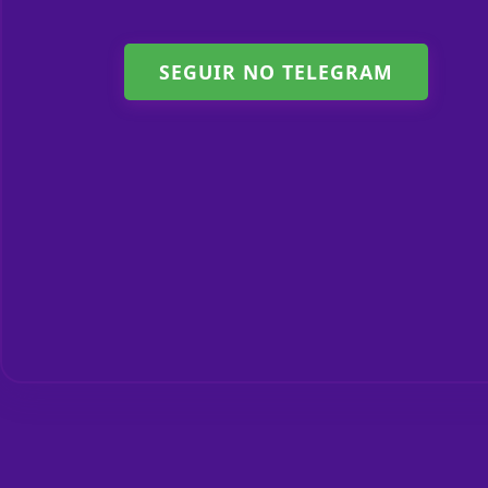
SEGUIR NO TELEGRAM