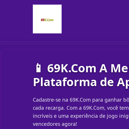
📱 69K.Com A Me
Plataforma de A
Cadastre-se na 69K.Com para ganhar b
cada recarga. Com a 69K.Com, você te
incríveis e uma experiência de jogo inig
vencedores agora!