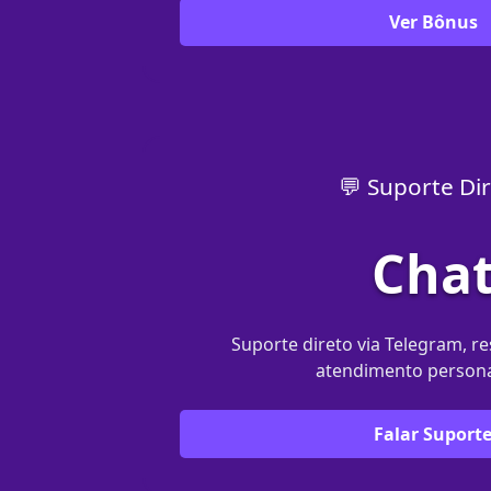
Ver Bônus
💬 Suporte Di
Cha
Suporte direto via Telegram, r
atendimento persona
Falar Suport