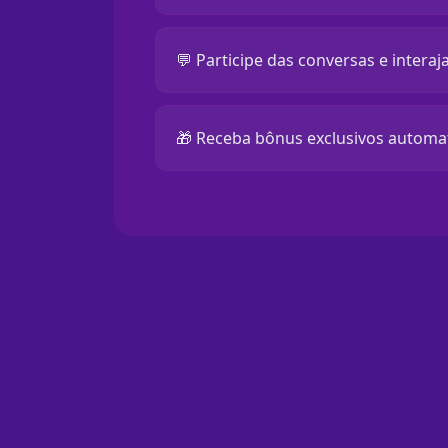
💬 Participe das conversas e interaj
🎁 Receba bônus exclusivos autom