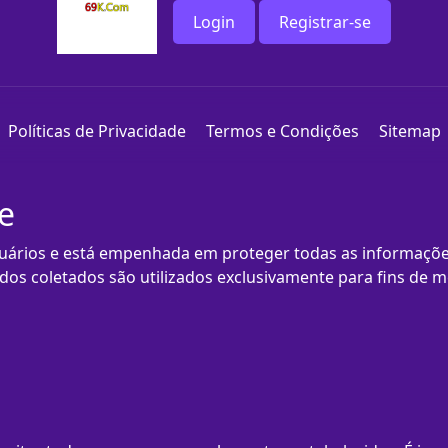
Login
Registrar-se
Políticas de Privacidade
Termos e Condições
Sitemap
de
suários e está empenhada em proteger todas as informaçõe
os coletados são utilizados exclusivamente para fins de m