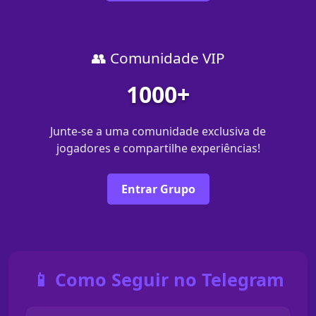
👥 Comunidade VIP
1000+
Junte-se a uma comunidade exclusiva de
jogadores e compartilhe experiências!
Entrar Grupo
📱 Como Seguir no Telegram