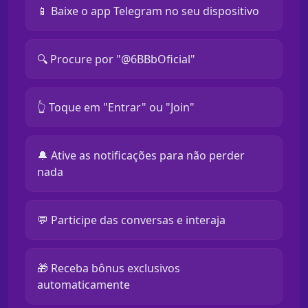
📱 Baixe o app Telegram no seu dispositivo
🔍 Procure por "@6BBbOficial"
👆 Toque em "Entrar" ou "Join"
🔔 Ative as notificações para não perder
nada
💬 Participe das conversas e interaja
🎁 Receba bônus exclusivos
automaticamente