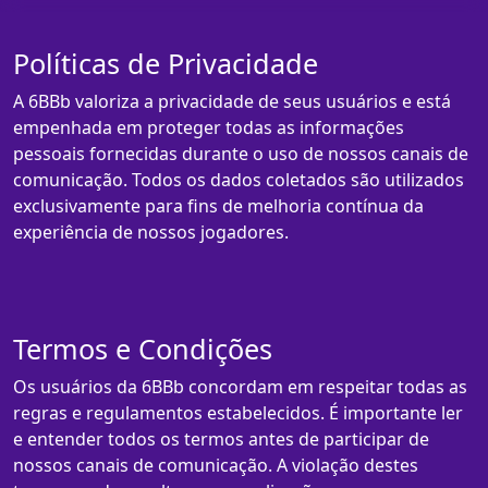
Políticas de Privacidade
A 6BBb valoriza a privacidade de seus usuários e está
empenhada em proteger todas as informações
pessoais fornecidas durante o uso de nossos canais de
comunicação. Todos os dados coletados são utilizados
exclusivamente para fins de melhoria contínua da
experiência de nossos jogadores.
Termos e Condições
Os usuários da 6BBb concordam em respeitar todas as
regras e regulamentos estabelecidos. É importante ler
e entender todos os termos antes de participar de
nossos canais de comunicação. A violação destes