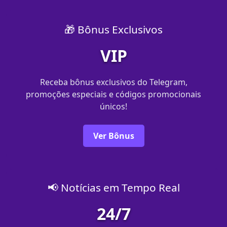
🎁 Bônus Exclusivos
VIP
Receba bônus exclusivos do Telegram,
promoções especiais e códigos promocionais
únicos!
Ver Bônus
📢 Notícias em Tempo Real
24/7