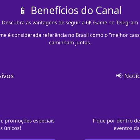
📱 Benefícios do Canal
Descubra as vantagens de seguir a 6K Game no Telegram
ame é considerada referência no Brasil como o “melhor cass
caminham juntas.
sivos
📢 Notí
m, promoções especiais
Fique por dentro d
s únicos!
eventos da