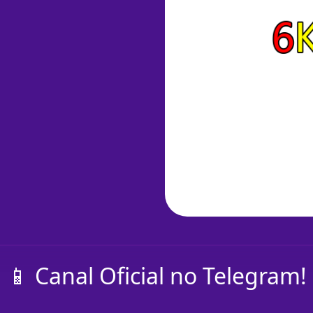
📱 Canal Oficial no Telegram!