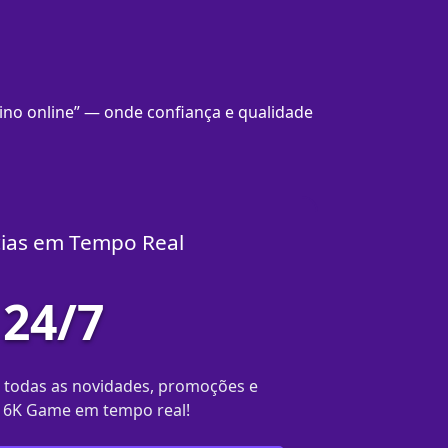
ino online” — onde confiança e qualidade
cias em Tempo Real
24/7
e todas as novidades, promoções e
 6K Game em tempo real!