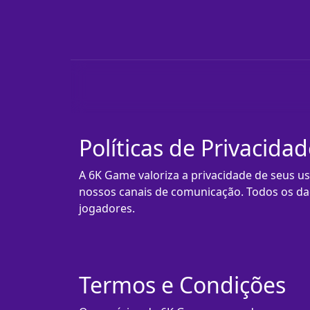
Políticas de Privacida
A 6K Game valoriza a privacidade de seus 
nossos canais de comunicação. Todos os dad
jogadores.
Termos e Condições