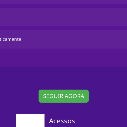
a
aticamente
SEGUIR AGORA
Acessos