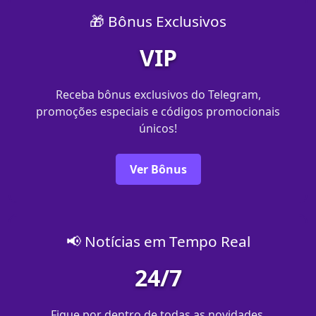
🎁 Bônus Exclusivos
VIP
Receba bônus exclusivos do Telegram,
promoções especiais e códigos promocionais
únicos!
Ver Bônus
📢 Notícias em Tempo Real
24/7
Fique por dentro de todas as novidades,