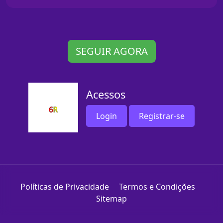
SEGUIR AGORA
Acessos
Login
Registrar-se
Políticas de Privacidade
Termos e Condições
Sitemap