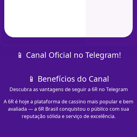
📱 Canal Oficial no Telegram!
📱 Benefícios do Canal
Descubra as vantagens de seguir a 6R no Telegram
A 6R é hoje a plataforma de cassino mais popular e bem
avaliada — a 6R Brasil conquistou o público com sua
reputação sólida e serviço de excelência.