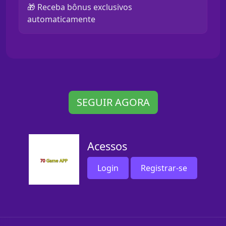
🎁 Receba bônus exclusivos
automaticamente
SEGUIR AGORA
Acessos
Login
Registrar-se