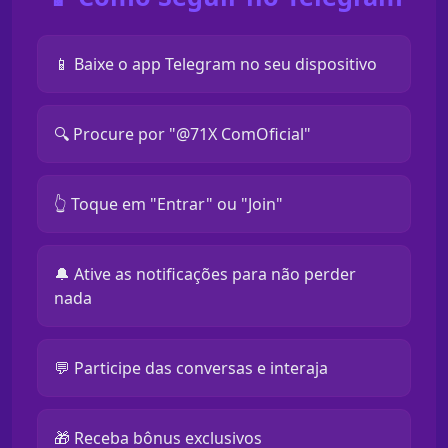
📱 Baixe o app Telegram no seu dispositivo
🔍 Procure por "@71X ComOficial"
👆 Toque em "Entrar" ou "Join"
🔔 Ative as notificações para não perder
nada
💬 Participe das conversas e interaja
🎁 Receba bônus exclusivos