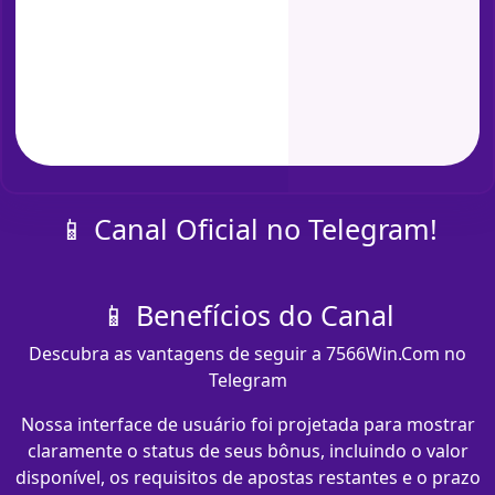
📱 Canal Oficial no Telegram!
📱 Benefícios do Canal
Descubra as vantagens de seguir a 7566Win.Com no
Telegram
Nossa interface de usuário foi projetada para mostrar
claramente o status de seus bônus, incluindo o valor
disponível, os requisitos de apostas restantes e o prazo