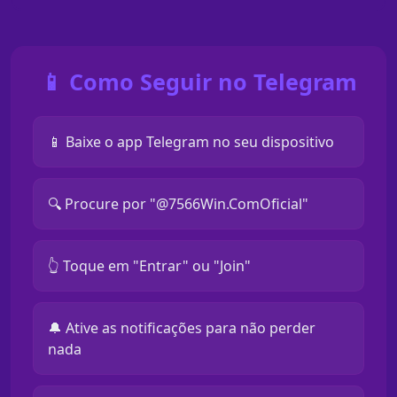
📱 Como Seguir no Telegram
📱 Baixe o app Telegram no seu dispositivo
🔍 Procure por "@7566Win.ComOficial"
👆 Toque em "Entrar" ou "Join"
🔔 Ative as notificações para não perder
nada