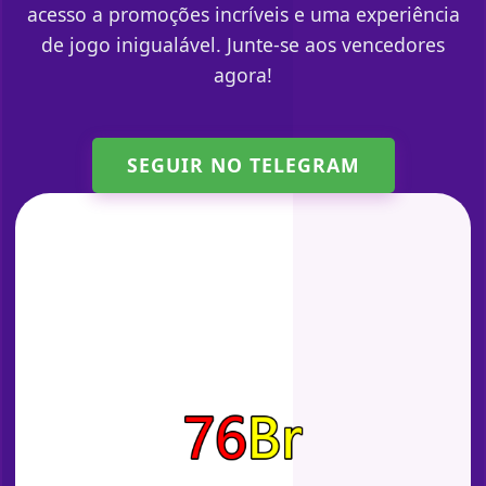
acesso a promoções incríveis e uma experiência
de jogo inigualável. Junte-se aos vencedores
agora!
SEGUIR NO TELEGRAM