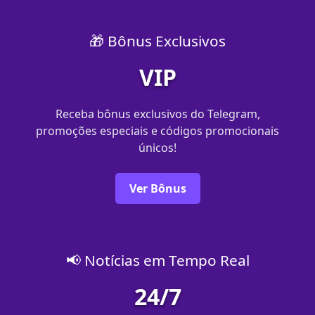
🎁 Bônus Exclusivos
VIP
Receba bônus exclusivos do Telegram,
promoções especiais e códigos promocionais
únicos!
Ver Bônus
📢 Notícias em Tempo Real
24/7