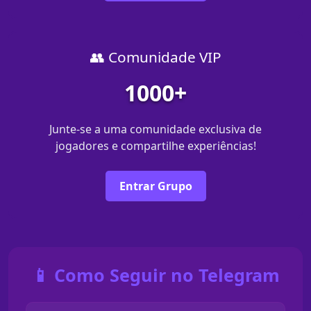
👥 Comunidade VIP
1000+
Junte-se a uma comunidade exclusiva de
jogadores e compartilhe experiências!
Entrar Grupo
📱 Como Seguir no Telegram