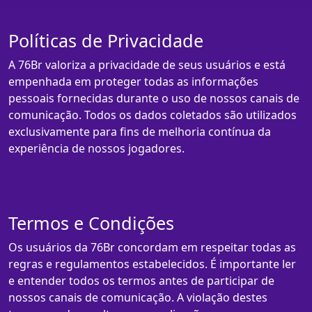
Políticas de Privacidade
A 76Br valoriza a privacidade de seus usuários e está
empenhada em proteger todas as informações
pessoais fornecidas durante o uso de nossos canais de
comunicação. Todos os dados coletados são utilizados
exclusivamente para fins de melhoria contínua da
experiência de nossos jogadores.
Termos e Condições
Os usuários da 76Br concordam em respeitar todas as
regras e regulamentos estabelecidos. É importante ler
e entender todos os termos antes de participar de
nossos canais de comunicação. A violação destes