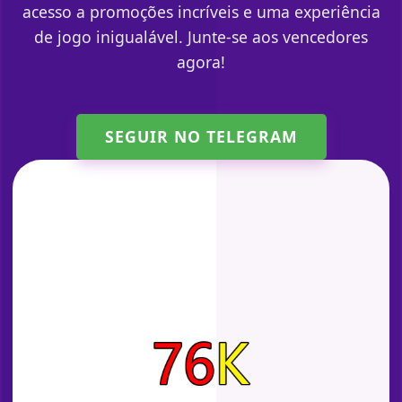
acesso a promoções incríveis e uma experiência
de jogo inigualável. Junte-se aos vencedores
agora!
SEGUIR NO TELEGRAM