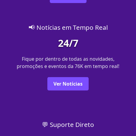
📢 Notícias em Tempo Real
24/7
Fique por dentro de todas as novidades,
promoções e eventos da 76K em tempo real!
Ver Notícias
💬 Suporte Direto