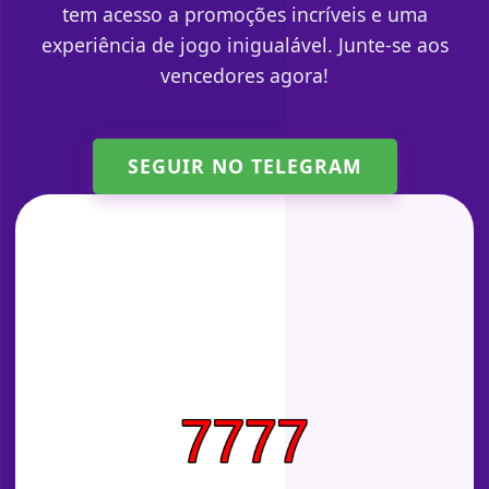
tem acesso a promoções incríveis e uma
experiência de jogo inigualável. Junte-se aos
vencedores agora!
SEGUIR NO TELEGRAM