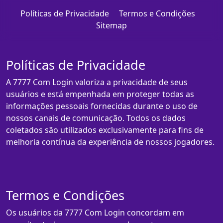
Políticas de Privacidade
Termos e Condições
Sitemap
Políticas de Privacidade
A 7777 Com Login valoriza a privacidade de seus
usuários e está empenhada em proteger todas as
informações pessoais fornecidas durante o uso de
nossos canais de comunicação. Todos os dados
coletados são utilizados exclusivamente para fins de
melhoria contínua da experiência de nossos jogadores.
Termos e Condições
Os usuários da 7777 Com Login concordam em