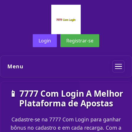
Login
Registrar-se
Menu
📱 7777 Com Login A Melhor
Plataforma de Apostas
Cadastre-se na 7777 Com Login para ganhar
bônus no cadastro e em cada recarga. Com a