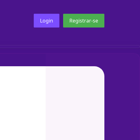
Login
Registrar-se