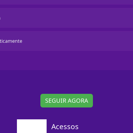
a
aticamente
SEGUIR AGORA
Acessos