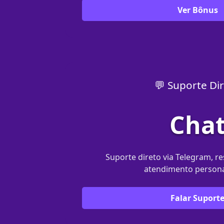
Ver Bônus
💬 Suporte Di
Cha
Suporte direto via Telegram, r
atendimento persona
Falar Suport