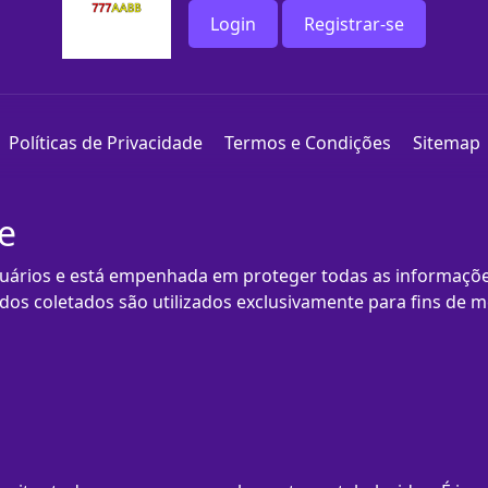
Login
Registrar-se
Políticas de Privacidade
Termos e Condições
Sitemap
de
usuários e está empenhada em proteger todas as informaçõe
os coletados são utilizados exclusivamente para fins de m