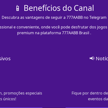
📱 Benefícios do Canal
Descubra as vantagens de seguir a 777AABB no Telegram
sional e conveniente, onde você pode desfrutar dos jogos
premium na plataforma 777AABB Brasil .
sivos
📢 Notí
m, promoções especiais
Fique por dentro d
s únicos!
eventos da