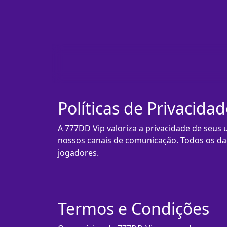
Políticas de Privacida
A 777DD Vip valoriza a privacidade de seus
nossos canais de comunicação. Todos os dad
jogadores.
Termos e Condições