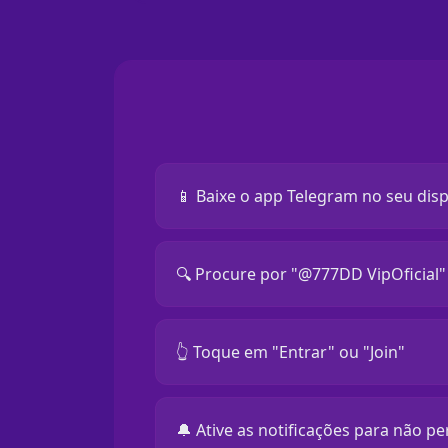
📱 Baixe o app Telegram no seu disp
🔍 Procure por "@777DD VipOficial"
👆 Toque em "Entrar" ou "Join"
🔔 Ative as notificações para não p