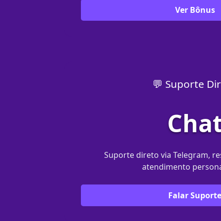
Ver Bônus
💬 Suporte Di
Cha
Suporte direto via Telegram, r
atendimento persona
Falar Suport