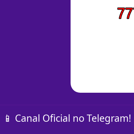
📱 Canal Oficial no Telegram!