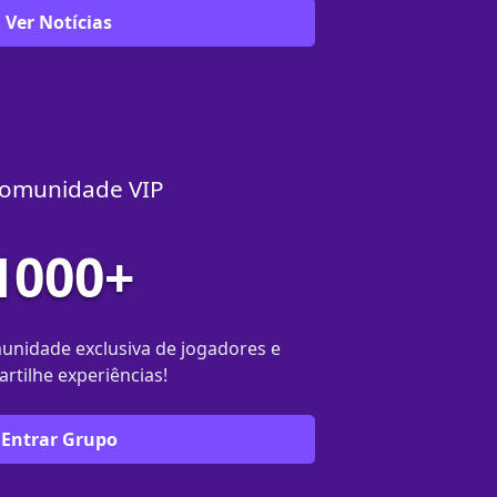
Ver Notícias
Comunidade VIP
1000+
unidade exclusiva de jogadores e
rtilhe experiências!
Entrar Grupo