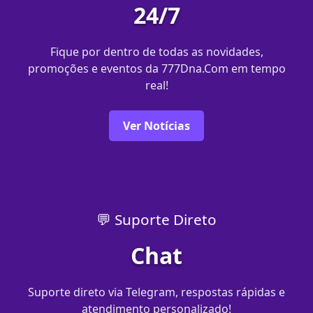
24/7
Fique por dentro de todas as novidades,
promoções e eventos da 777Dna.Com em tempo
real!
Ver Notícias
💬 Suporte Direto
Chat
Suporte direto via Telegram, respostas rápidas e
atendimento personalizado!