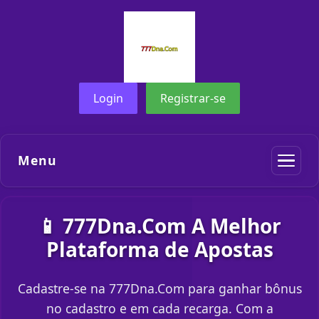
Login
Registrar-se
Menu
📱 777Dna.Com A Melhor
Plataforma de Apostas
Cadastre-se na 777Dna.Com para ganhar bônus
no cadastro e em cada recarga. Com a