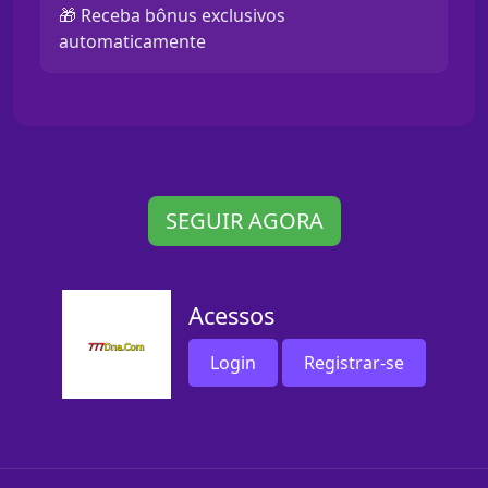
🎁 Receba bônus exclusivos
automaticamente
SEGUIR AGORA
Acessos
Login
Registrar-se