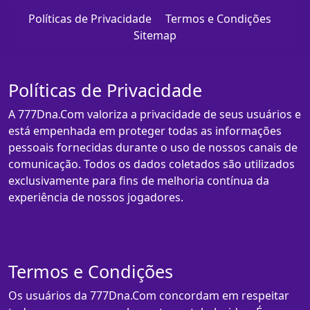
Políticas de Privacidade
Termos e Condições
Sitemap
Políticas de Privacidade
A 777Dna.Com valoriza a privacidade de seus usuários e
está empenhada em proteger todas as informações
pessoais fornecidas durante o uso de nossos canais de
comunicação. Todos os dados coletados são utilizados
exclusivamente para fins de melhoria contínua da
experiência de nossos jogadores.
Termos e Condições
Os usuários da 777Dna.Com concordam em respeitar