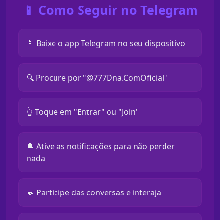
📱 Como Seguir no Telegram
📱 Baixe o app Telegram no seu dispositivo
🔍 Procure por "@777Dna.ComOficial"
👆 Toque em "Entrar" ou "Join"
🔔 Ative as notificações para não perder
nada
💬 Participe das conversas e interaja