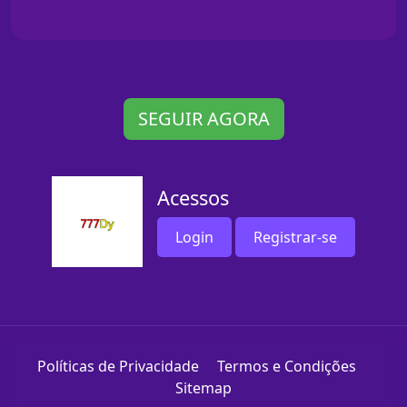
SEGUIR AGORA
Acessos
Login
Registrar-se
Políticas de Privacidade
Termos e Condições
Sitemap