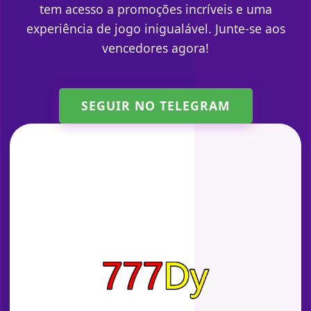
tem acesso a promoções incríveis e uma
experiência de jogo inigualável. Junte-se aos
vencedores agora!
SEGUIR NO TELEGRAM