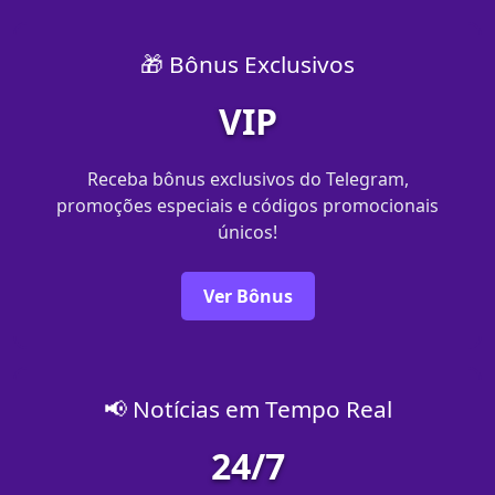
🎁 Bônus Exclusivos
VIP
Receba bônus exclusivos do Telegram,
promoções especiais e códigos promocionais
únicos!
Ver Bônus
📢 Notícias em Tempo Real
24/7