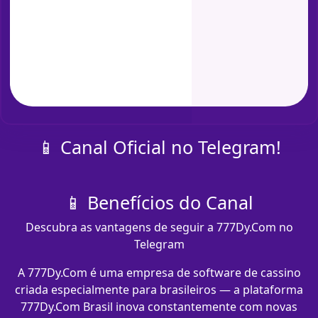
📱 Canal Oficial no Telegram!
📱 Benefícios do Canal
Descubra as vantagens de seguir a 777Dy.Com no
Telegram
A 777Dy.Com é uma empresa de software de cassino
criada especialmente para brasileiros — a plataforma
777Dy.Com Brasil inova constantemente com novas