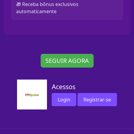
🎁 Receba bônus exclusivos
automaticamente
SEGUIR AGORA
Acessos
Login
Registrar-se