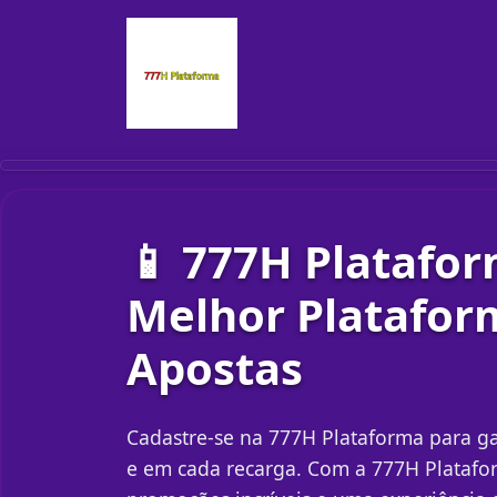
📱 777H Platafo
Melhor Platafor
Apostas
Cadastre-se na 777H Plataforma para g
e em cada recarga. Com a 777H Platafo