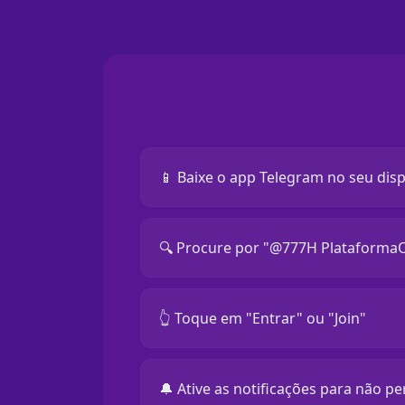
📱 Baixe o app Telegram no seu disp
🔍 Procure por "@777H PlataformaOf
👆 Toque em "Entrar" ou "Join"
🔔 Ative as notificações para não p