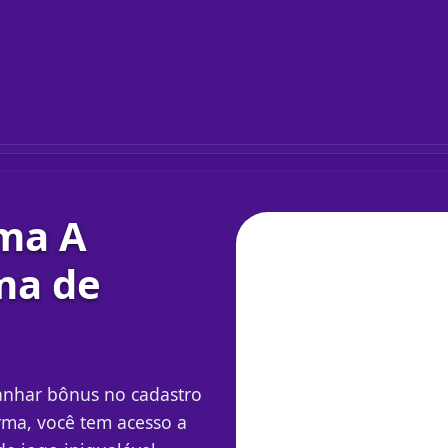
rma A
ma de
anhar bônus no cadastro
rma, você tem acesso a