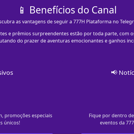
📱 Benefícios do Canal
scubra as vantagens de seguir a 777H Plataforma no Teleg
tes e prêmios surpreendentes estão por toda parte, com os
utando do prazer de aventuras emocionantes e ganhos incr
sivos
📢 Notí
m, promoções especiais
Fique por dentro d
s únicos!
eventos da 77