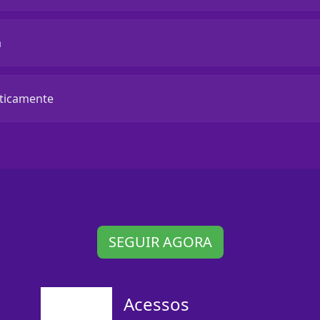
a
aticamente
SEGUIR AGORA
Acessos