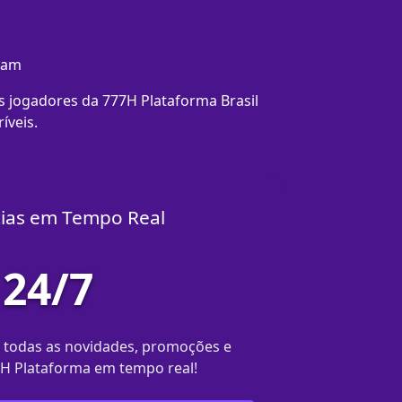
ram
 jogadores da 777H Plataforma Brasil
íveis.
cias em Tempo Real
24/7
e todas as novidades, promoções e
7H Plataforma em tempo real!