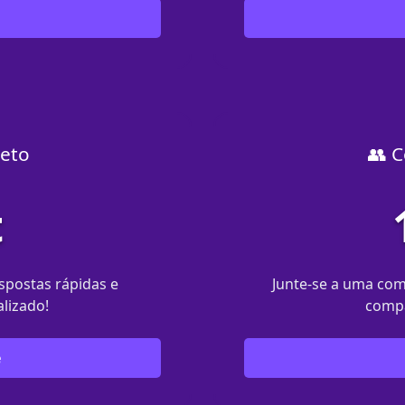
reto
👥 
t
espostas rápidas e
Junte-se a uma com
lizado!
compa
e