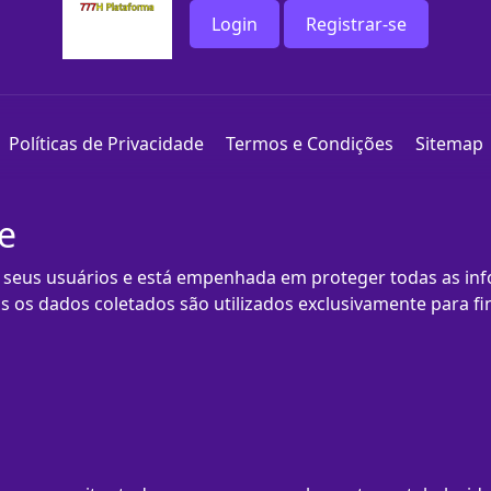
Login
Registrar-se
Políticas de Privacidade
Termos e Condições
Sitemap
de
e seus usuários e está empenhada em proteger todas as in
 os dados coletados são utilizados exclusivamente para fi