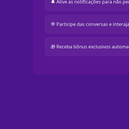
🔔 Ative as notificações para não p
💬 Participe das conversas e interaj
🎁 Receba bônus exclusivos autom