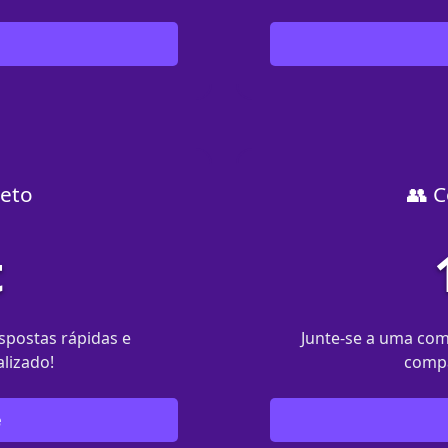
reto
👥 
t
espostas rápidas e
Junte-se a uma com
lizado!
compa
e