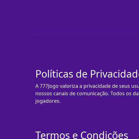
Políticas de Privacida
A 777Jogo valoriza a privacidade de seus u
nossos canais de comunicação. Todos os dad
jogadores.
Termos e Condições