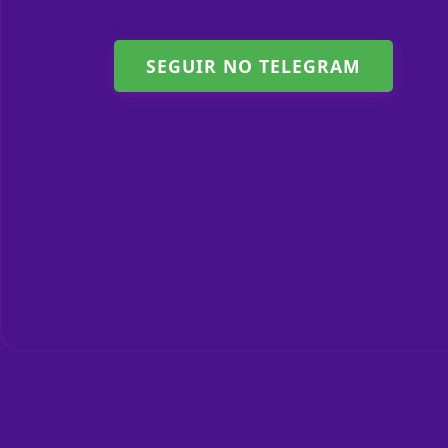
SEGUIR NO TELEGRAM