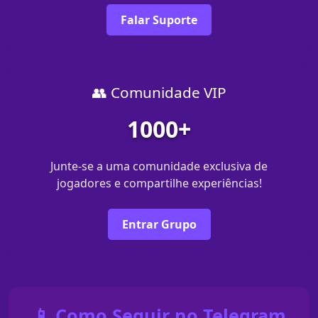
Falar Suporte
👥 Comunidade VIP
1000+
Junte-se a uma comunidade exclusiva de
jogadores e compartilhe experiências!
Entrar Grupo
📱 Como Seguir no Telegram