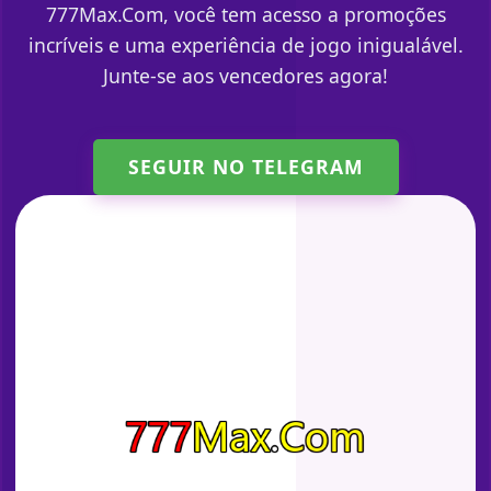
777Max.Com, você tem acesso a promoções
incríveis e uma experiência de jogo inigualável.
Junte-se aos vencedores agora!
SEGUIR NO TELEGRAM